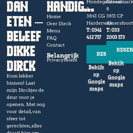
DAN
HANDIG...
Hondegatstraat
Groenmark
3
8
ETEN –
3841 CG
3811 CP
Home
Harderwijk
Amersfoor
Over Dirck
BELEEF
T: 0341
T: 033
Menu
412 717
2003 173
FAQ
DIKKE
Contact
RESE
RESERVEREN
Belangrijk
DIRCK
Privacybeleid
Bekijk
Bekijk
op
op
Kom lekker
Google
Google
binnen! Laat
maps
maps
mijn Dirckjes de
deur voor je
openen. Met oog
voor detail, van
sfeer tot
gerechten, alles
draait hier om