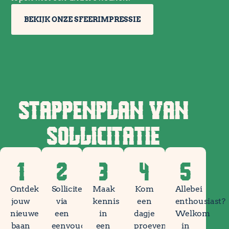
BEKIJK ONZE SFEERIMPRESSIE
STAPPENPLAN VAN
SOLLICITATIE
1
2
3
4
5
Ontdek
Solliciteer
Maak
Kom
Allebei
jouw
via
kennis
een
enthousiast?
nieuwe
een
in
dagje
Welkom
baan
eenvoudig
een
proeven
in