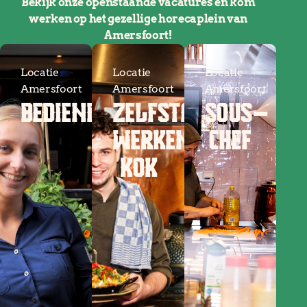
Bekijk onze openstaande vacatures en kom
werken op het gezellige horecaplein van
Amersfoort!
Locatie
Locatie
Locatie
Amersfoort
Amersfoort
Amersfoort
BEDIENING
ZELFSTANDIG
SOUS-
WERKEND
CHEF
KOK