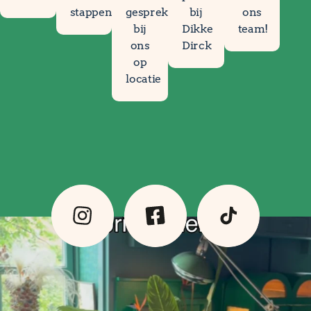
stappenplan
gesprek
bij
ons
bij
Dikke
team!
ons
Dirck
op
locatie