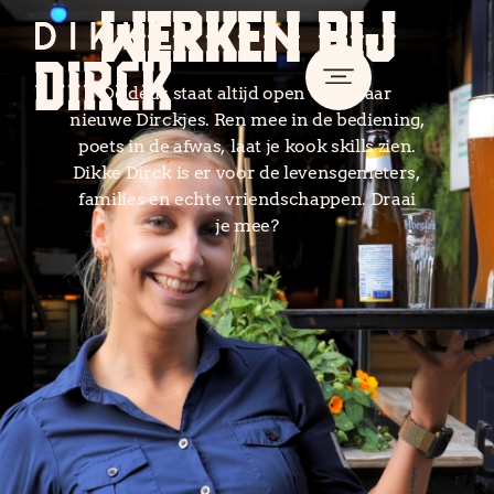
WERKEN BIJ
De deur staat altijd open voor naar
nieuwe Dirckjes. Ren mee in de bediening,
poets in de afwas, laat je kook skills zien.
Dikke Dirck is er voor de levensgenieters,
families en echte vriendschappen. Draai
je mee?