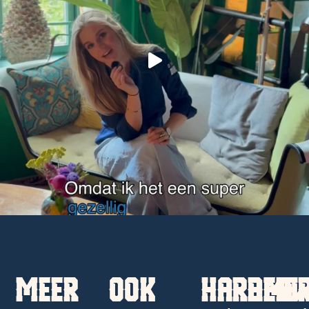
MEER
OOK
HARDERW
AMER