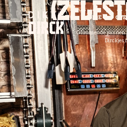
(ZELFS
HOME
OVE
Glimmende pannen. St
Dirckjes r