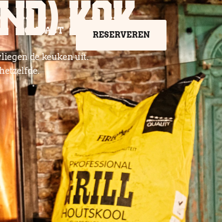
ND) KOK
CONTACT
RESERVEREN
liegen de keuken uit.
 hetzelfde.