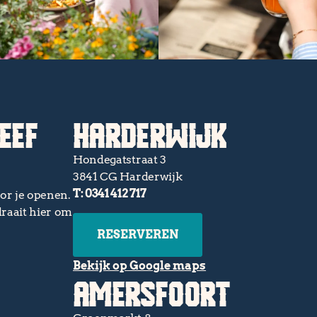
EEF
HARDERWIJK
Hondegatstraat 3
3841 CG Harderwijk
T: 0341 412 717
or je openen.
draait hier om
RESERVEREN
Bekijk op Google maps
AMERSFOORT