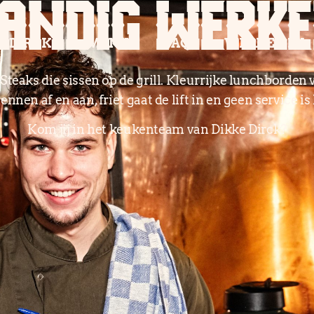
TANDIG WERKE
R DIRCK
MENU
FAQ
WERKEN BIJ
eaks die sissen op de grill. Kleurrijke lunchborden v
ennen af en aan, friet gaat de lift in en geen service is
Kom jij in het keukenteam van Dikke Dirck?