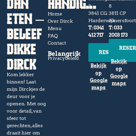
DAN
HANDIG...
3
8
ETEN –
3841 CG
3811 CP
Home
Harderwijk
Amersfoor
Over Dirck
BELEEF
T: 0341
T: 033
Menu
412 717
2003 173
FAQ
DIKKE
Contact
RESE
RESERVEREN
Belangrijk
DIRCK
Privacybeleid
Bekijk
Bekijk
op
op
Kom lekker
Google
Google
binnen! Laat
maps
maps
mijn Dirckjes de
deur voor je
openen. Met oog
voor detail, van
sfeer tot
gerechten, alles
draait hier om