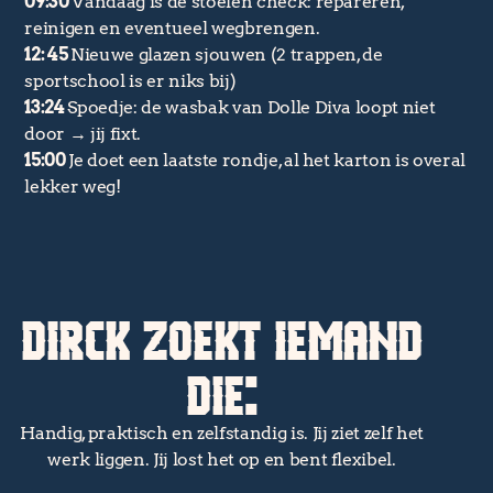
09:30
Vandaag is de stoelen check: repareren,
reinigen en eventueel wegbrengen.
12: 45
Nieuwe glazen sjouwen (2 trappen, de
sportschool is er niks bij)
13:24
Spoedje: de wasbak van Dolle Diva loopt niet
door → jij fixt.
15:00
Je doet een laatste rondje, al het karton is overal
lekker weg!
DIRCK ZOEKT IEMAND
DIE:
Handig, praktisch en zelfstandig is. Jij ziet zelf het
werk liggen. Jij lost het op en bent flexibel.