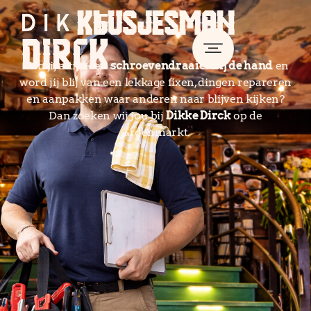
KLUSJESMAN
Heb jij altijd een
schroevendraaier bij de hand
en
word jij blij van een lekkage fixen, dingen repareren
en aanpakken waar anderen naar blijven kijken?
Dan zoeken wij jou bij
Dikke Dirck
op de
Groenmarkt.