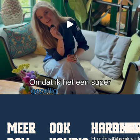
MEER
OOK
HARDERW
AMER
Hondegatstraat
Groenmark